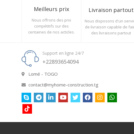
Meilleurs prix
Livraison partout
Nous offrons des prix
Nous disposons d'un servi
compétitifs sur des
de livraison capable de fai
centaines de nos acticles.
des livraisons partout
Support en ligne 24/7
+22893654094
Lomé - TOGO
contact@myhome-construction.tg