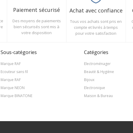
Paiement sécurisé
Achat avec confiance
Des moyens de paiements
ce
Tous vos achats sont pris en
bien sécurisés sont mis à
re
compte et livrés à temps
votre disposition
pour votre satisfaction
Sous-catégories
Catégories
Marque RAF
Electroménager
Ecouteur sans fil
Beauté & Hygiène
Marque RAF
Bijoux
Marque NEON
Electronique
Marque BINATONE
Maison & Bureau