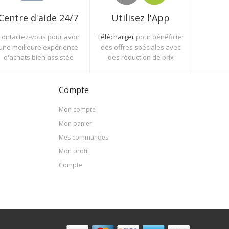
Utilisez l'App
Centre d'aide 24/7
Télécharger
pour bénéficier
Contactez-vous pour avoir
des offres spéciales avec
une meilleure expérience
des réduction de prix
d'achats bien assistée
Compte
Mon compte
Mon panier
Mes commandes
Mon profil
Compte