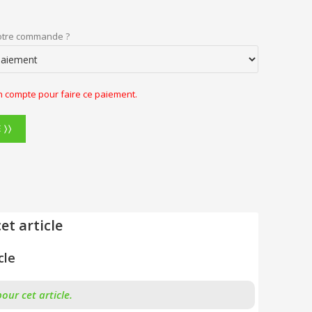
otre commande ?
 compte pour faire ce paiement.
 〉〉
et article
cle
our cet article.