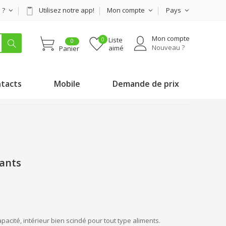
s ?
Utilisez notre app!
Mon compte
Pays
Mon compte
Liste
0
Nouveau ?
aimé
Panier
tacts
Mobile
Demande de prix
tants
acité, intérieur bien scindé pour tout type aliments.