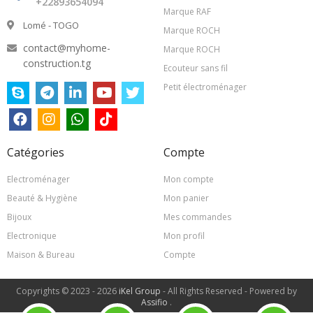
+22893654094
Marque RAF
Lomé - TOGO
Marque ROCH
contact@myhome-
Marque ROCH
construction.tg
Ecouteur sans fil
Petit électroménager
Catégories
Compte
Electroménager
Mon compte
Beauté & Hygiène
Mon panier
Bijoux
Mes commandes
Electronique
Mon profil
Maison & Bureau
Compte
Copyrights © 2023 - 2026
iKel Group
- All Rights Reserved - Powered by
Assifio
.